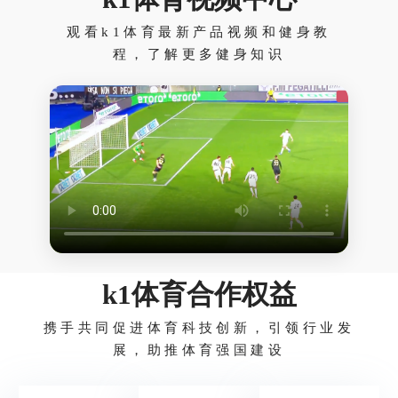
观看k1体育最新产品视频和健身教
程，了解更多健身知识
k1体育合作权益
携手共同促进体育科技创新，引领行业发
展，助推体育强国建设