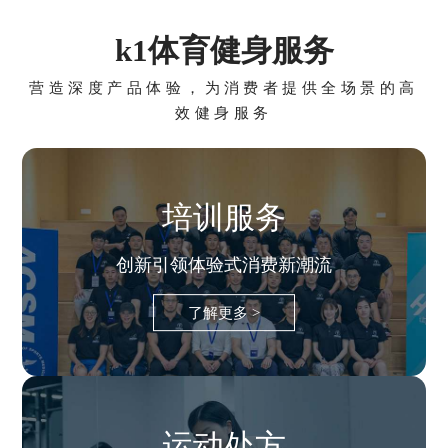
k1体育健身服务
营造深度产品体验，为消费者提供全场景的高
效健身服务
培训服务
创新引领体验式消费新潮流
了解更多 >
运动处方