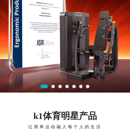
k1体育明星产品
让简单运动融入每个人的生活