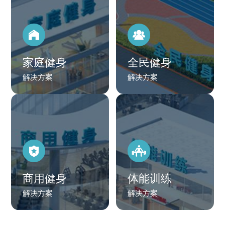
家庭健身
全民健身
解决方案
解决方案
商用健身
体能训练
解决方案
解决方案